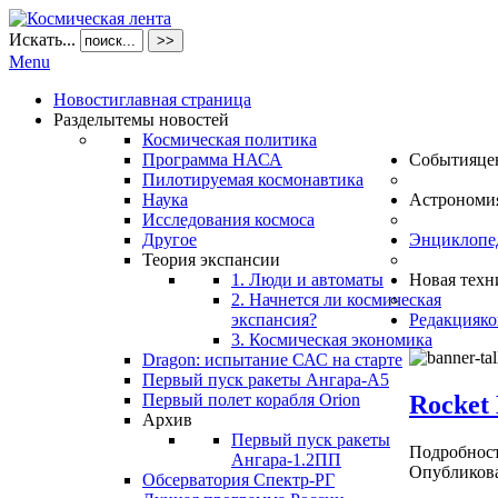
Искать...
>>
Menu
Новости
главная страница
Разделы
темы новостей
Космическая политика
Программа НАСА
События
це
Пилотируемая космонавтика
Наука
Астрономи
Исследования космоса
Другое
Энциклопе
Теория экспансии
1. Люди и автоматы
Новая техн
2. Начнется ли космическая
экспансия?
Редакция
ко
3. Космическая экономика
Dragon: испытание САС на старте
Первый пуск ракеты Ангара-А5
Rocket
Первый полет корабля Orion
Архив
Первый пуск ракеты
Подробнос
Ангара-1.2ПП
Опубликова
Обсерватория Спектр-РГ