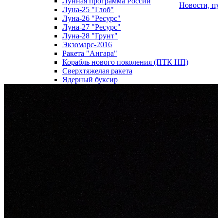
Лунная программа России
Новости, п
Луна-25 "Глоб"
Луна-26 "Ресурс"
Луна-27 "Ресурс"
Луна-28 "Грунт"
Экзомарс-2016
Ракета "Ангара"
Корабль нового поколения (ПТК НП)
Сверхтяжелая ракета
Ядерный буксир