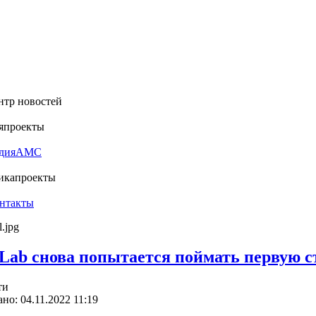
нтр новостей
я
проекты
дия
АМС
ика
проекты
нтакты
 Lab снова попытается поймать первую с
ти
но: 04.11.2022 11:19