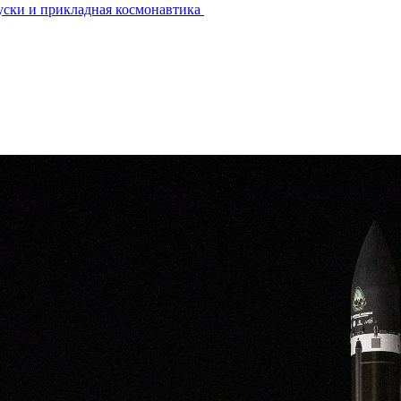
уски и прикладная космонавтика