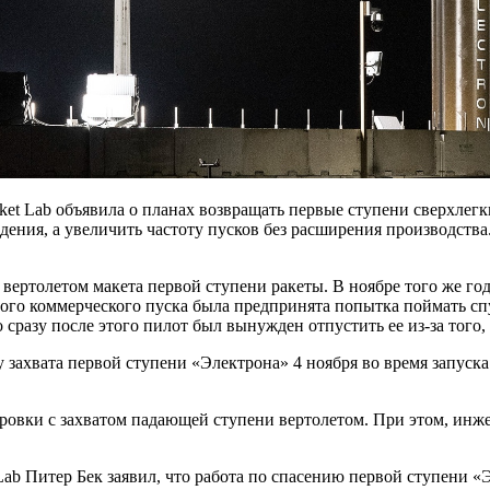
et Lab объявила о планах возвращать первые ступени сверхлегки
ведения, а увеличить частоту пусков без расширения производст
 вертолетом макета первой ступени ракеты. В ноябре того же го
едного коммерческого пуска была предпринята попытка поймать 
сразу после этого пилот был вынужден отпустить ее из-за того,
 захвата первой ступени «Электрона» 4 ноября во время запуска
ровки с захватом падающей ступени вертолетом. При этом, инж
Lab Питер Бек заявил, что работа по спасению первой ступени «