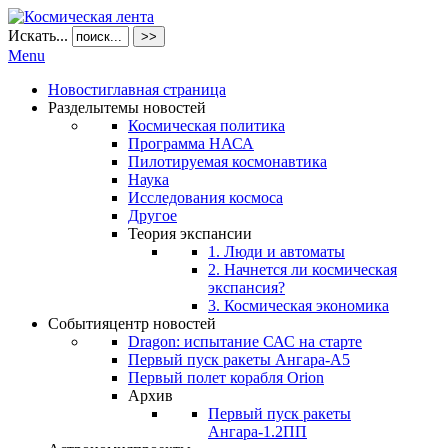
Искать...
>>
Menu
Новости
главная страница
Разделы
темы новостей
Космическая политика
Программа НАСА
Пилотируемая космонавтика
Наука
Исследования космоса
Другое
Теория экспансии
1. Люди и автоматы
2. Начнется ли космическая
экспансия?
3. Космическая экономика
События
центр новостей
Dragon: испытание САС на старте
Первый пуск ракеты Ангара-А5
Первый полет корабля Orion
Архив
Первый пуск ракеты
Ангара-1.2ПП