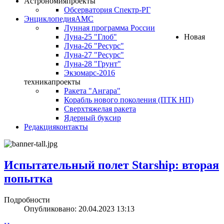
Астрономия
проекты
Обсерватория Спектр-РГ
Энциклопедия
АМС
Лунная программа России
Луна-25 "Глоб"
Новая
Луна-26 "Ресурс"
Луна-27 "Ресурс"
Луна-28 "Грунт"
Экзомарс-2016
техника
проекты
Ракета "Ангара"
Корабль нового поколения (ПТК НП)
Сверхтяжелая ракета
Ядерный буксир
Редакция
контакты
Испытательный полет Starship: вторая
попытка
Подробности
Опубликовано: 20.04.2023 13:13