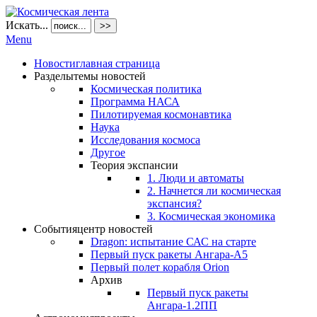
Искать...
>>
Menu
Новости
главная страница
Разделы
темы новостей
Космическая политика
Программа НАСА
Пилотируемая космонавтика
Наука
Исследования космоса
Другое
Теория экспансии
1. Люди и автоматы
2. Начнется ли космическая
экспансия?
3. Космическая экономика
События
центр новостей
Dragon: испытание САС на старте
Первый пуск ракеты Ангара-А5
Первый полет корабля Orion
Архив
Первый пуск ракеты
Ангара-1.2ПП