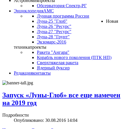
Астрономия
проекты
Обсерватория Спектр-РГ
Энциклопедия
АМС
Лунная программа России
Луна-25 "Глоб"
Новая
Луна-26 "Ресурс"
Луна-27 "Ресурс"
Луна-28 "Грунт"
Экзомарс-2016
техника
проекты
Ракета "Ангара"
Корабль нового поколения (ПТК НП)
Сверхтяжелая ракета
Ядерный буксир
Редакция
контакты
Запуск «Луны-Глоб» все еще намечен
на 2019 год
Подробности
Опубликовано: 30.08.2016 14:04