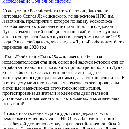
Исследование Солнечной системы
29 августа в «Российской газете» было опубликовано
интервью Сергея Лемешевского, гендиректора НПО им.
Лавочкина, предприятия, которое по заказу Роскосмоса
разрабатывает автоматические станции для исследования
Луны. Лемешевский сообщил, что первый из трех лунных
аппаратов должен быть запущен в четвертом квартале 2019
года. Ранее сообщалось, что запуск «Луны-Глоб» может быть
перенесен на 2020 год.
«Луна-Глоб» или «Луна-25» – первая и небольшая
исследовательская станция, основной задачей которой станет
отработка технологии посадки в приполярной области Луны.
Ее разработка началась почти десять лет назад, но
конструкция неоднократно менялась, а запуск переносился. К
настоящему моменту, по словам Лемешевского, проведены
антенные и макетно-конструкторские испытания,
протестированы двигатели и элементы двигательной
установки, готовы макеты для автономных и комплексных
испытаний.
В том, что заявленные сроки удастся выдержать, есть
некоторые сомнения. Сейчас НПО им. Лавочкина занято
разработкой десантного модуля для российско-европейской
миссии «Экзомарс». Работа является крайне сложной для