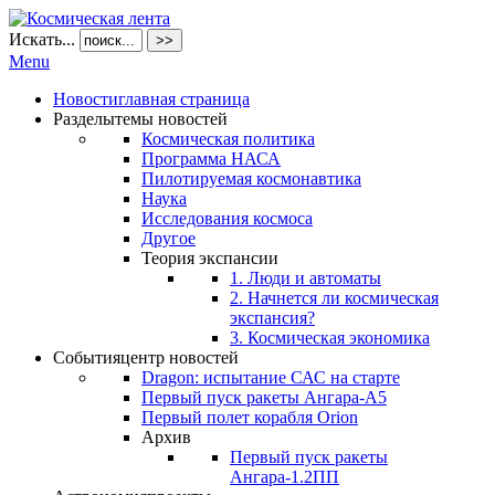
Искать...
>>
Menu
Новости
главная страница
Разделы
темы новостей
Космическая политика
Программа НАСА
Пилотируемая космонавтика
Наука
Исследования космоса
Другое
Теория экспансии
1. Люди и автоматы
2. Начнется ли космическая
экспансия?
3. Космическая экономика
События
центр новостей
Dragon: испытание САС на старте
Первый пуск ракеты Ангара-А5
Первый полет корабля Orion
Архив
Первый пуск ракеты
Ангара-1.2ПП