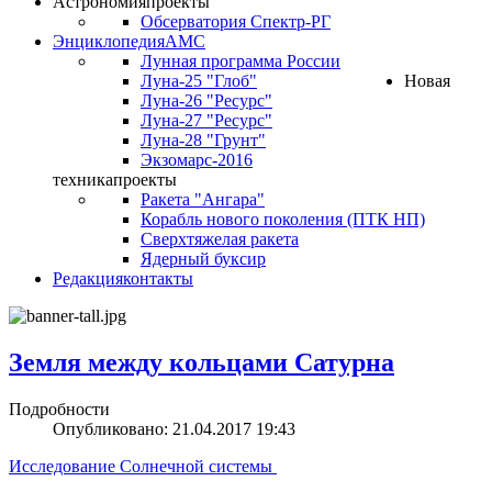
Астрономия
проекты
Обсерватория Спектр-РГ
Энциклопедия
АМС
Лунная программа России
Луна-25 "Глоб"
Новая
Луна-26 "Ресурс"
Луна-27 "Ресурс"
Луна-28 "Грунт"
Экзомарс-2016
техника
проекты
Ракета "Ангара"
Корабль нового поколения (ПТК НП)
Сверхтяжелая ракета
Ядерный буксир
Редакция
контакты
Земля между кольцами Сатурна
Подробности
Опубликовано: 21.04.2017 19:43
Исследование Солнечной системы