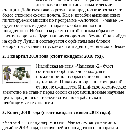
доставляли советские автоматические
станции. Добиться такого результата предполагается за счет
более сложной схемы полета. Как и корабли американских
пилотируемых миссий по программе «Аполлон», «Чанъэ-5»
будет состоять из двух аппаратов: орбитального и
посадочного. Небольшая ракета с отобранным образцом
грунта не должна будет напрямую достичь Земли. Она выйдет
на орбиту Луны и состыкуется с орбитальным блоком,
который и доставит спускаемый аппарат с реголитом к Земле.
2. 1 квартал 2018 года (стоит ожидать: 2018 год).
Индийская миссия «Чандраян-2» будет
состоять из орбитального модуля и
посадочной платформы с небольшим
луноходом. Никаких прорывных открытий
от нее не ожидается. Индийское космическое
агентство не ставит перед собой сверхамбициозные научные
цели, предпочитая последовательно отрабатывать
необходимые технологии.
3. Конец 2018 года (стоит ожидать: конец 2018 года).
«Чанъэ-4» – это дублер миссии «Чанъэ-3», запущенной в
декабре 2013 года, состоявшей из посадочного аппарата и