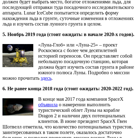
должен будет выбрать место, богатое отложениями льда, для
последующей отправки туда посадочного исследовательского
аппарата. Lunar IceCube попытается определить форму
нахождения льда в грунте, суточные изменения в отложениях
льда и изучить состав лунного грунта в целом.
5. Ноябрь 2019 года (стоит ожидать: в начале 2020-х годов).
«Луна-Глоб» или «Луна-25» – проект
Роскосмоса с более чем десятилетней
историей переносов. Он представляет собой
небольшую посадочную станцию, которая
должна будет изучить состав грунта в районе
южного полюса Луны. Подробно о миссии
можно прочитать
здесь
.
6. Не ранее конца 2018 года (стоит ожидать: 2020-2022 год).
В конце мая 2017 года компания SpaceX
объявила
о намерении выполнить
туристический облет Луны на корабле
Dragon 2 и наличии двух потенциальных
клиентов. В июне президент SpaceX Гвен
Шотвелл отметила, что количество потенциальных туристов,
заинтересованных в таком полете, оказалось достаточно
большим, и позволит превратить миссии вокруг Луны в