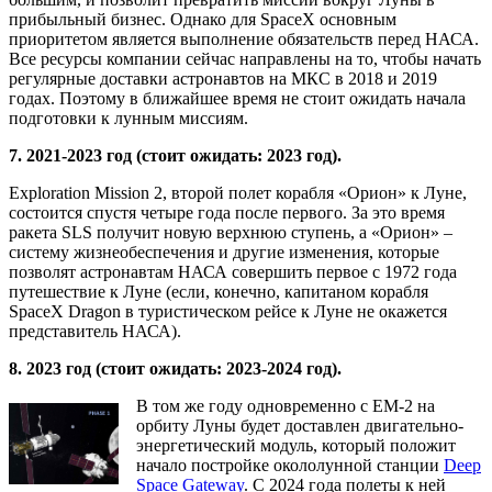
прибыльный бизнес. Однако для SpaceX основным
приоритетом является выполнение обязательств перед НАСА.
Все ресурсы компании сейчас направлены на то, чтобы начать
регулярные доставки астронавтов на МКС в 2018 и 2019
годах. Поэтому в ближайшее время не стоит ожидать начала
подготовки к лунным миссиям.
7. 2021-2023 год (стоит ожидать: 2023 год).
Exploration Mission 2, второй полет корабля «Орион» к Луне,
состоится спустя четыре года после первого. За это время
ракета SLS получит новую верхнюю ступень, а «Орион» –
систему жизнеобеспечения и другие изменения, которые
позволят астронавтам НАСА совершить первое с 1972 года
путешествие к Луне (если, конечно, капитаном корабля
SpaceX Dragon в туристическом рейсе к Луне не окажется
представитель НАСА).
8. 2023 год (стоит ожидать: 2023-2024 год).
В том же году одновременно с EM-2 на
орбиту Луны будет доставлен двигательно-
энергетический модуль, который положит
начало постройке окололунной станции
Deep
Space Gateway
. С 2024 года полеты к ней