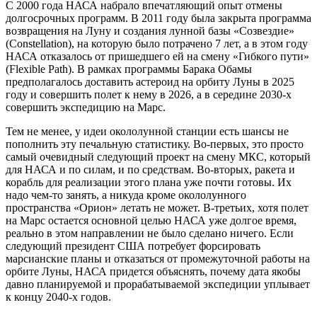
С 2000 года НАСА набрало впечатляющий опыт отмены
долгосрочных программ. В 2011 году была закрыта программа
возвращения на Луну и создания лунной базы «Созвездие»
(Constellation), на которую было потрачено 7 лет, а в этом году
НАСА отказалось от пришедшего ей на смену «Гибкого пути»
(Flexible Path). В рамках программы Барака Обамы
предполагалось доставить астероид на орбиту Луны в 2025
году и совершить полет к нему в 2026, а в середине 2030-х
совершить экспедицию на Марс.
Тем не менее, у идеи окололунной станции есть шансы не
пополнить эту печальную статистику. Во-первых, это просто
самый очевидный следующий проект на смену МКС, который
для НАСА и по силам, и по средствам. Во-вторых, ракета и
корабль для реализации этого плана уже почти готовы. Их
надо чем-то занять, а никуда кроме окололунного
пространства «Орион» летать не может. В-третьих, хотя полет
на Марс остается основной целью НАСА уже долгое время,
реально в этом направлении не было сделано ничего. Если
следующий президент США потребует форсировать
марсианские планы и отказаться от промежуточной работы на
орбите Луны, НАСА придется объяснять, почему дата якобы
давно планируемой и прорабатываемой экспедиции уплывает
к концу 2040-х годов.