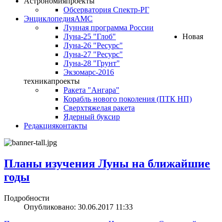
Астрономия
проекты
Обсерватория Спектр-РГ
Энциклопедия
АМС
Лунная программа России
Луна-25 "Глоб"
Новая
Луна-26 "Ресурс"
Луна-27 "Ресурс"
Луна-28 "Грунт"
Экзомарс-2016
техника
проекты
Ракета "Ангара"
Корабль нового поколения (ПТК НП)
Сверхтяжелая ракета
Ядерный буксир
Редакция
контакты
Планы изучения Луны на ближайшие
годы
Подробности
Опубликовано: 30.06.2017 11:33