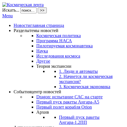
Искать...
>>
Menu
Новости
главная страница
Разделы
темы новостей
Космическая политика
Программа НАСА
Пилотируемая космонавтика
Наука
Исследования космоса
Другое
Теория экспансии
1. Люди и автоматы
2. Начнется ли космическая
экспансия?
3. Космическая экономика
События
центр новостей
Dragon: испытание САС на старте
Первый пуск ракеты Ангара-А5
Первый полет корабля Orion
Архив
Первый пуск ракеты
Ангара-1.2ПП