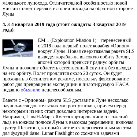
маленького лунохода. Отличительной особенностью новой
миссии станет первая в истории посадка на обратной стороне
Луны.
4. 3-4 квартал 2019 года (стоит ожидать: 3 квартал 2019
года).
EM-1 (Exploration Mission 1) – перенесенный
с 2018 года первый полет корабля «Орион»
вокруг Луны. Новая сверхтяжелая ракета SLS
выведет корабль на высокую орбиту Земли,
апогей которой превысит радиус орбиты
Луны и позволит облететь естественный спутник без выхода
на его орбиту. Полет продлится около 20 суток. Он будет
проходить в беспилотном режиме, поскольку форсирование
работ для превращения экспедиции в пилотируемую НАСА
недавно
объявило
нецелесообразным.
Вместе с «Орионом» ракета SLS доставит к Луне несколько
научно-исследовательских микроспутников, причем перед
некоторыми из них стоят довольно интересные задачи.
Например, LunaH-Map займется картированием отложений
льда на южном полюсе Луны в высоком разрешении, включая
кратер Шеклтона, который считается перспективным местом
для будущей базы. Lunar Flashlight со схожими задачами