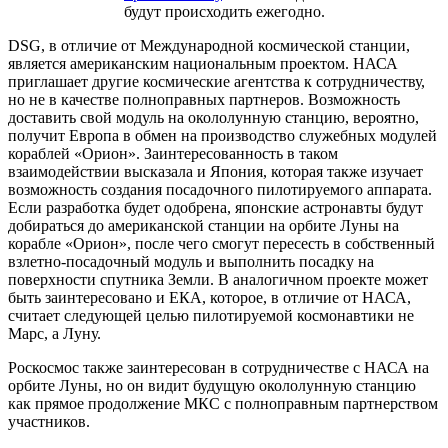
будут происходить ежегодно.
DSG, в отличие от Международной космической станции,
является американским национальным проектом. НАСА
приглашает другие космические агентства к сотрудничеству,
но не в качестве полноправных партнеров. Возможность
доставить свой модуль на окололунную станцию, вероятно,
получит Европа в обмен на производство служебных модулей
кораблей «Орион». Заинтересованность в таком
взаимодействии высказала и Япония, которая также изучает
возможность создания посадочного пилотируемого аппарата.
Если разработка будет одобрена, японские астронавты будут
добираться до американской станции на орбите Луны на
корабле «Орион», после чего смогут пересесть в собственный
взлетно-посадочный модуль и выполнить посадку на
поверхности спутника Земли. В аналогичном проекте может
быть заинтересовано и ЕКА, которое, в отличие от НАСА,
считает следующей целью пилотируемой космонавтики не
Марс, а Луну.
Роскосмос также заинтересован в сотрудничестве с НАСА на
орбите Луны, но он видит будущую окололунную станцию
как прямое продолжение МКС с полноправным партнерством
участников.