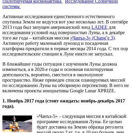
Пилотируемая космонавтика
Исследование Солнечной
системы
Активные исследования единственного естественного
спутника Земли не ведутся вот уже несколько лет. В сентябре
2013 года был запущен американский зонд
LADEE
для
исследования условий над поверхностью Луны, а в декабре
того же года – китайская миссия
«Чанъэ-3» (Chang’e 3)
.
Активную работу маленький луноход и посадочная
платформа прекратили в первые месяцы 2014 года. С тех пор
исследовательские станции к Луне никто не запускал.
В ближайшие годы ситуация с изучением Луны должна
измениться, а в 2020-е годы и основная пилотируемая
деятельность, вероятно, сместится в окололунное
пространство. Ниже приведен список планируемых миссий
по исследованию Луны на обозримую перспективу. В него не
включены проекты инициативы Google Lunar XPRIZE.
1. Ноябрь 2017 года (стоит ожидать: ноябрь-декабрь 2017
года).
«Чанъэ-5» – следующая миссия в китайской
программе исследования Луны. Ее целью
будет доставка на Землю образца реголита
массой около 2 кг, т.е. в 10 раз больше, чем