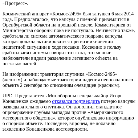
«Прогресс».
Космический аппарат «Космос-2495» был запущен 6 мая 2014
года. Предполагалось, что капсула с пленкой приземлится в
Оренбургской области на прошлой неделе. Комментариев от
Министерства обороны пока не поступало. Неизвестно также,
сработала ли система автоматического подрыва капсулы,
которая должна активироваться при возникновении
нештатной ситуации в ходе посадки. Косвенно в пользу
срабатываия системы говорит тот факт, что многие
наблюдатели видели разделение летевшего объекта на
несклько частей.
На изображении: траектория спутника «Космос-2495»
(желтым) и наблюдаемые траектории падения неопознанного
объекта 2 сентября по описаниям очевидцев (красным).
UPD.
Представитель Минобороны генерал-майор Игорь
Конашенков ожидаемо
отказался подтвердить
потерю капсулы
разведывательного спутника. Он дополнил стандартное
опровержение грубым выпадом против «Американского
метеоритного общества», которое опубликовало информацию
о спорном объекте. Последнее, впрочем, не добавило
заявлению Конашенкова достоверности.