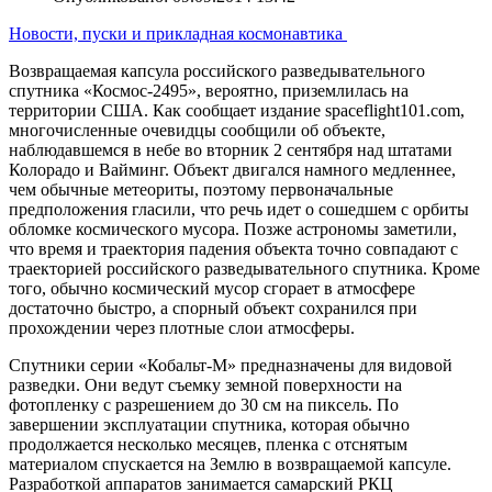
Новости, пуски и прикладная космонавтика
Возвращаемая капсула российского разведывательного
спутника «Космос-2495», вероятно, приземлилась на
территории США. Как сообщает издание spaceflight101.com,
многочисленные очевидцы сообщили об объекте,
наблюдавшемся в небе во вторник 2 сентября над штатами
Колорадо и Вайминг. Объект двигался намного медленнее,
чем обычные метеориты, поэтому первоначальные
предположения гласили, что речь идет о сошедшем с орбиты
обломке космического мусора. Позже астрономы заметили,
что время и траектория падения объекта точно совпадают с
траекторией российского разведывательного спутника. Кроме
того, обычно космический мусор сгорает в атмосфере
достаточно быстро, а спорный объект сохранился при
прохождении через плотные слои атмосферы.
Спутники серии «Кобальт-М» предназначены для видовой
разведки. Они ведут съемку земной поверхности на
фотопленку с разрешением до 30 см на пиксель. По
завершении эксплуатации спутника, которая обычно
продолжается несколько месяцев, пленка с отснятым
материалом спускается на Землю в возвращаемой капсуле.
Разработкой аппаратов занимается самарский РКЦ