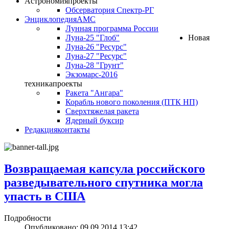
Астрономия
проекты
Обсерватория Спектр-РГ
Энциклопедия
АМС
Лунная программа России
Луна-25 "Глоб"
Новая
Луна-26 "Ресурс"
Луна-27 "Ресурс"
Луна-28 "Грунт"
Экзомарс-2016
техника
проекты
Ракета "Ангара"
Корабль нового поколения (ПТК НП)
Сверхтяжелая ракета
Ядерный буксир
Редакция
контакты
Возвращаемая капсула российского
разведывательного спутника могла
упасть в США
Подробности
Опубликовано: 09.09.2014 13:42