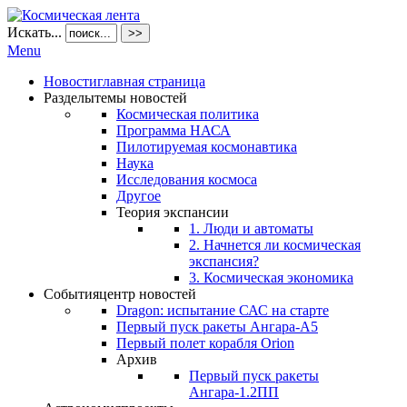
Искать...
>>
Menu
Новости
главная страница
Разделы
темы новостей
Космическая политика
Программа НАСА
Пилотируемая космонавтика
Наука
Исследования космоса
Другое
Теория экспансии
1. Люди и автоматы
2. Начнется ли космическая
экспансия?
3. Космическая экономика
События
центр новостей
Dragon: испытание САС на старте
Первый пуск ракеты Ангара-А5
Первый полет корабля Orion
Архив
Первый пуск ракеты
Ангара-1.2ПП