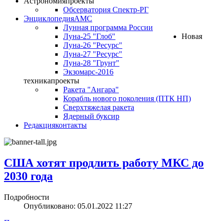
Астрономия
проекты
Обсерватория Спектр-РГ
Энциклопедия
АМС
Лунная программа России
Луна-25 "Глоб"
Новая
Луна-26 "Ресурс"
Луна-27 "Ресурс"
Луна-28 "Грунт"
Экзомарс-2016
техника
проекты
Ракета "Ангара"
Корабль нового поколения (ПТК НП)
Сверхтяжелая ракета
Ядерный буксир
Редакция
контакты
США хотят продлить работу МКС до
2030 года
Подробности
Опубликовано: 05.01.2022 11:27