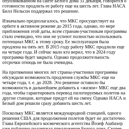
опубликованном на сайте Белого дома 31 декабря, говорится о
готовности продлить ее работу еще на шесть лет. Глава НАСА
Билл Нельсон поддержал это решение.
Изначально предполагалось, что МКС просуществует на
орбите в активном режиме до 2015 года, однако, по мере
приближения этой даты, всем странам-участникам программы
стало очевидно, что они не успеют полностью использовать
потенциал МКС к этому сроку. Ее эксплуатация была
продлена на пять лет. В 2015 году работу МКС продлили еще
на четыре года. И сейчас мало кто верил, что в 2024 году
программа будет закрыта. Однако продолжительность
отсрочки отнюдь не была очевидна.
На протяжении многих лет страны-участники программы
обсуждали возможность продления службы МКС еще на
четыре года, т. е. до 2028. Это решение оставило бы
возможность в дальнейшем добавить к «жизни» МКС еще два
года, чтобы гарантировать перевод пилотируемых полетов на
другие станции, которые придут ей на смену. Однако НАСА и
Белый дом решили сразу добавить шесть лет.
Поскольку МКС является международной станцией, одного
решения США для продолжения полетов будет не достаточно.
Глава Европейского космического агентства Йозеф Ашбахер
уже публично поддержал предложение Белого дома. Скорее