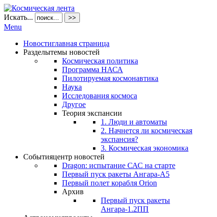
Искать...
>>
Menu
Новости
главная страница
Разделы
темы новостей
Космическая политика
Программа НАСА
Пилотируемая космонавтика
Наука
Исследования космоса
Другое
Теория экспансии
1. Люди и автоматы
2. Начнется ли космическая
экспансия?
3. Космическая экономика
События
центр новостей
Dragon: испытание САС на старте
Первый пуск ракеты Ангара-А5
Первый полет корабля Orion
Архив
Первый пуск ракеты
Ангара-1.2ПП