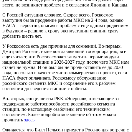
всего, не возникнет проблем и с согласием Японии и Канады.
С Россией ситуация сложнее. Скорее всего, Роскосмос
выступил бы за продление работы МКС на 2-4 года, однако
НАСА – вероятно, опасаясь проблем с еще одним продлением
в будущем – решило к сроку эксплуатации станции сразу
добавить шесть лет.
У Роскосмоса есть две причины для сомнений. Во-первых,
Дмитрий Рогозин, ныне возглавляющий госкорпорацию, все
еще считает, что Россия сможет запустить первые модули
национальной станции в 2026-2027 году, после чего МКС нам
станет не нужна. И он был бы не прочь оставить ее до 2030
года, но только в качестве чисто коммерческого проекта, если
НАСА будет оплачивать Роскосмосу обслуживание
российского сегмента МКС и сохранение его в рабочем
состоянии до сведения станции с орбиты.
Во-вторых, специалисты РКК «Энергия», отвечающие за
поддержание работоспособности российского сегмента
станции, по-настоящему озабочены его техническим
состоянием. Более подробно мое мнение об этом можно
прочитать
здесь
.
Ожидается, что Билл Нельсон приедет в Россию для встречи с