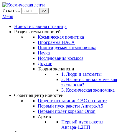
Искать...
>>
Menu
Новости
главная страница
Разделы
темы новостей
Космическая политика
Программа НАСА
Пилотируемая космонавтика
Наука
Исследования космоса
Другое
Теория экспансии
1. Люди и автоматы
2. Начнется ли космическая
экспансия?
3. Космическая экономика
События
центр новостей
Dragon: испытание САС на старте
Первый пуск ракеты Ангара-А5
Первый полет корабля Orion
Архив
Первый пуск ракеты
Ангара-1.2ПП