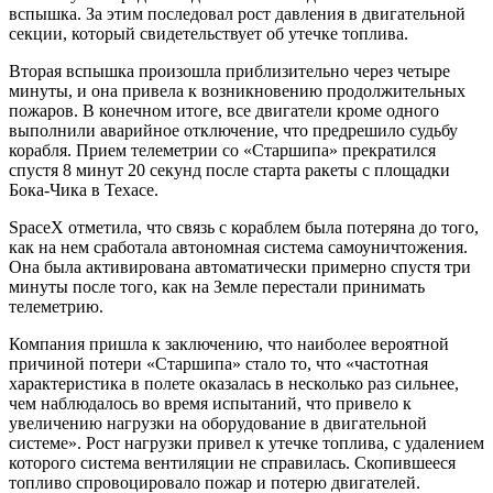
вспышка. За этим последовал рост давления в двигательной
секции, который свидетельствует об утечке топлива.
Вторая вспышка произошла приблизительно через четыре
минуты, и она привела к возникновению продолжительных
пожаров. В конечном итоге, все двигатели кроме одного
выполнили аварийное отключение, что предрешило судьбу
корабля. Прием телеметрии со «Старшипа» прекратился
спустя 8 минут 20 секунд после старта ракеты с площадки
Бока-Чика в Техасе.
SpaceX отметила, что связь с кораблем была потеряна до того,
как на нем сработала автономная система самоуничтожения.
Она была активирована автоматически примерно спустя три
минуты после того, как на Земле перестали принимать
телеметрию.
Компания пришла к заключению, что наиболее вероятной
причиной потери «Старшипа» стало то, что «частотная
характеристика в полете оказалась в несколько раз сильнее,
чем наблюдалось во время испытаний, что привело к
увеличению нагрузки на оборудование в двигательной
системе». Рост нагрузки привел к утечке топлива, с удалением
которого система вентиляции не справилась. Скопившееся
топливо спровоцировало пожар и потерю двигателей.