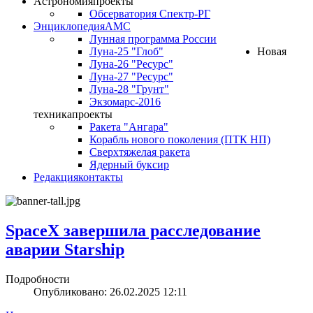
Астрономия
проекты
Обсерватория Спектр-РГ
Энциклопедия
АМС
Лунная программа России
Луна-25 "Глоб"
Новая
Луна-26 "Ресурс"
Луна-27 "Ресурс"
Луна-28 "Грунт"
Экзомарс-2016
техника
проекты
Ракета "Ангара"
Корабль нового поколения (ПТК НП)
Сверхтяжелая ракета
Ядерный буксир
Редакция
контакты
SpaceX завершила расследование
аварии Starship
Подробности
Опубликовано: 26.02.2025 12:11